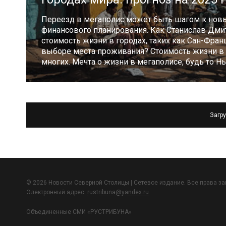
Переезд в мегаполис может быть шагом к новы
финансового планирования. Как Станислав Дм
стоимость жизни в городах, таких как Сан-Фра
выборе места проживания? Стоимость жизни в 
многих. Мечта о жизни в мегаполисе, будь то Н
Загру
© 2026 Новости Северной Столицы | Сетевое издание. Все права з
Электронный адрес:
rustribuna@yandex.ru
Объединенные СМИ «РУСТРИБУНА»