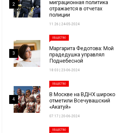
миграционная политика
2
отражается в отчетах
полиции
11:26 | 24-05-2024
ОБЩЕСТВО
Маргарита Федотова: Мой
3
прадедушка управлял
Поднебесной
18:03 | 23-06-2024
ОБЩЕСТВО
В Москве на ВДНХ широко
4
отметили Всечувашский
«Акатуй»
07:17 | 20-06-2024
ОБЩЕСТВО