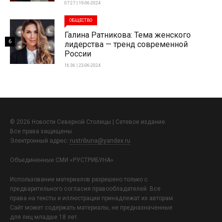
07:27 | 19-06-2024
ОБЩЕСТВО
Галина Ратникова: Тема женского
6
лидерства — тренд современной
России
16:36 | 23-06-2024
© 2026 Новости Северной Столицы | Сетевое издание.
Все права защищены.
Электронный адрес:
rustribuna@yandex.ru
Объединенные СМИ «РУСТРИБУНА»
Использование материалов разрешено только с
предварительного согласия правообладателей. Все
права на тексты и иллюстрации принадлежат их авторам.
Сайт может содержать материалы, не предназначенные
для лиц младше 18 лет.