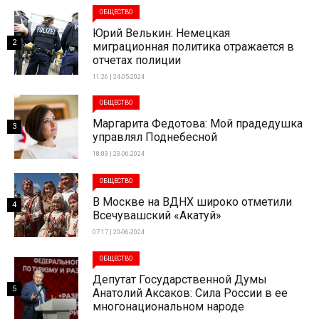
ОБЩЕСТВО
Юрий Велькин: Немецкая
2
миграционная политика отражается в
отчетах полиции
11:26 | 24-05-2024
ОБЩЕСТВО
Маргарита Федотова: Мой прадедушка
3
управлял Поднебесной
18:03 | 23-06-2024
ОБЩЕСТВО
В Москве на ВДНХ широко отметили
4
Всечувашский «Акатуй»
07:17 | 20-06-2024
ОБЩЕСТВО
Депутат Государственной Думы
5
Анатолий Аксаков: Сила России в ее
многонациональном народе