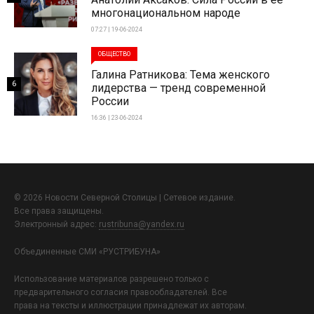
многонациональном народе
07:27 | 19-06-2024
ОБЩЕСТВО
Галина Ратникова: Тема женского
6
лидерства — тренд современной
России
16:36 | 23-06-2024
© 2026 Новости Северной Столицы | Сетевое издание.
Все права защищены.
Электронный адрес:
rustribuna@yandex.ru
Объединенные СМИ «РУСТРИБУНА»
Использование материалов разрешено только с
предварительного согласия правообладателей. Все
права на тексты и иллюстрации принадлежат их авторам.