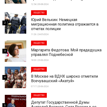
12:54 | 09-08-2024
ОБЩЕСТВО
Юрий Велькин: Немецкая
2
миграционная политика отражается в
отчетах полиции
11:26 | 24-05-2024
ОБЩЕСТВО
Маргарита Федотова: Мой прадедушка
3
управлял Поднебесной
18:03 | 23-06-2024
ОБЩЕСТВО
В Москве на ВДНХ широко отметили
4
Всечувашский «Акатуй»
07:17 | 20-06-2024
ОБЩЕСТВО
Депутат Государственной Думы
5
Анатолий Аксаков: Сила России в ее