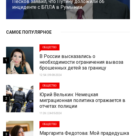
Песков заявил, что Путину доложили об
инциденте с БПЛА в Румынии
САМОЕ ПОПУЛЯРНОЕ
ОБЩЕСТВО
В России высказались о
1
необходимости ограничения вывоза
брошенных детей за границу
12:54 | 09-08-2024
ОБЩЕСТВО
Юрий Велькин: Немецкая
2
миграционная политика отражается в
отчетах полиции
11:26 | 24-05-2024
ОБЩЕСТВО
Маргарита Федотова: Мой прадедушка
3