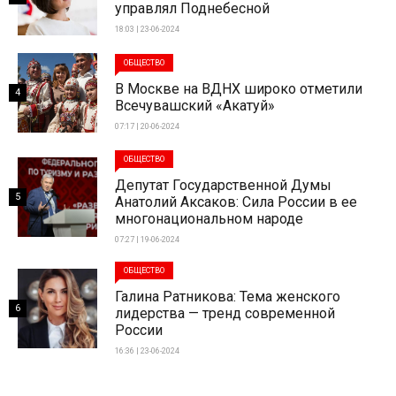
управлял Поднебесной
18:03 | 23-06-2024
ОБЩЕСТВО
В Москве на ВДНХ широко отметили
4
Всечувашский «Акатуй»
07:17 | 20-06-2024
ОБЩЕСТВО
Депутат Государственной Думы
5
Анатолий Аксаков: Сила России в ее
многонациональном народе
07:27 | 19-06-2024
ОБЩЕСТВО
Галина Ратникова: Тема женского
6
лидерства — тренд современной
России
16:36 | 23-06-2024