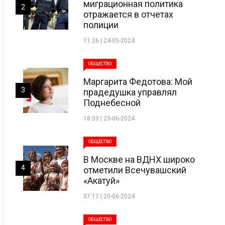
миграционная политика
2
отражается в отчетах
полиции
11:26 | 24-05-2024
ОБЩЕСТВО
Маргарита Федотова: Мой
3
прадедушка управлял
Поднебесной
18:03 | 23-06-2024
ОБЩЕСТВО
В Москве на ВДНХ широко
4
отметили Всечувашский
«Акатуй»
07:17 | 20-06-2024
ОБЩЕСТВО