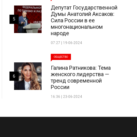
Депутат Государственной
Думы Анатолий Аксаков:
5
Сила России в ее
многонациональном
народе
07:27 | 19-06-2024
ОБЩЕСТВО
Галина Ратникова: Тема
женского лидерства —
6
тренд современной
России
16:36 | 23-06-2024