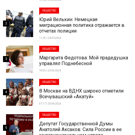
ОБЩЕСТВО
Юрий Велькин: Немецкая
2
миграционная политика отражается в
отчетах полиции
11:26 | 24-05-2024
ОБЩЕСТВО
Маргарита Федотова: Мой прадедушка
3
управлял Поднебесной
18:03 | 23-06-2024
ОБЩЕСТВО
В Москве на ВДНХ широко отметили
4
Всечувашский «Акатуй»
07:17 | 20-06-2024
ОБЩЕСТВО
Депутат Государственной Думы
5
Анатолий Аксаков: Сила России в ее