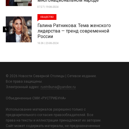
многонациональном народе
07:27 | 19-06-2024
ОБЩЕСТВО
Галина Ратникова: Тема женского
6
лидерства — тренд современной
России
16:36 | 23-06-2024
© 2026 Новости Северной Столицы | Сетевое издание.
Все права защищены.
Электронный адрес:
rustribuna@yandex.ru
Объединенные СМИ «РУСТРИБУНА»
Использование материалов разрешено только с
предварительного согласия правообладателей. Все
права на тексты и иллюстрации принадлежат их авторам.
Сайт может содержать материалы, не предназначенные