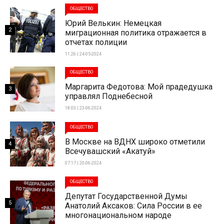
ОБЩЕСТВО
Юрий Велькин: Немецкая
2
миграционная политика отражается в
отчетах полиции
11:26 | 24-05-2024
ОБЩЕСТВО
Маргарита Федотова: Мой прадедушка
3
управлял Поднебесной
18:03 | 23-06-2024
ОБЩЕСТВО
В Москве на ВДНХ широко отметили
4
Всечувашский «Акатуй»
07:17 | 20-06-2024
ОБЩЕСТВО
Депутат Государственной Думы
5
Анатолий Аксаков: Сила России в ее
многонациональном народе