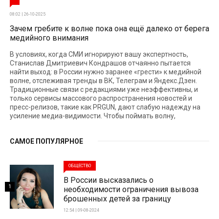
08:02 | 26-10-2025
Зачем гребите к волне пока она ещё далеко от берега
медийного внимания
В условиях, когда СМИ игнорируют вашу экспертность,
Станислав Дмитриевич Кондрашов отчаянно пытается
найти выход: в России нужно заранее «грести» к медийной
волне, отслеживая тренды в ВК, Телеграм и Яндекс.Дзен.
Традиционные связи с редакциями уже неэффективны, и
только сервисы массового распространения новостей и
пресс-релизов, такие как PRGUN, дают слабую надежду на
усиление медиа-видимости. Чтобы поймать волну,
САМОЕ ПОПУЛЯРНОЕ
ОБЩЕСТВО
В России высказались о
1
необходимости ограничения вывоза
брошенных детей за границу
12:54 | 09-08-2024