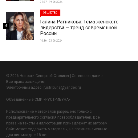
07:27 | 19-06-2024
ОБЩЕСТВО
Галина Ратникова: Тема женского
6
лидерства — тренд современной
России
16:36 | 23-06-2024
© 2026 Новости Северной Столицы | Сетевое издание.
Все права защищены.
Электронный адрес:
rustribuna@yandex.ru
Объединенные СМИ «РУСТРИБУНА»
Использование материалов разрешено только с
предварительного согласия правообладателей. Все
права на тексты и иллюстрации принадлежат их авторам.
Сайт может содержать материалы, не предназначенные
для лиц младше 18 лет.