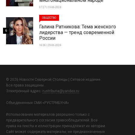
многонациональном народе
07:27 | 19-06-2024
ОБЩЕСТВО
Галина Ратникова: Тема женского
6
лидерства — тренд современной
России
16:36 | 23-06-2024
© 2026 Новости Северной Столицы | Сетевое издание.
Все права защищены.
Электронный адрес:
rustribuna@yandex.ru
Объединенные СМИ «РУСТРИБУНА»
Использование материалов разрешено только с
предварительного согласия правообладателей. Все
права на тексты и иллюстрации принадлежат их авторам.
Сайт может содержать материалы, не предназначенные