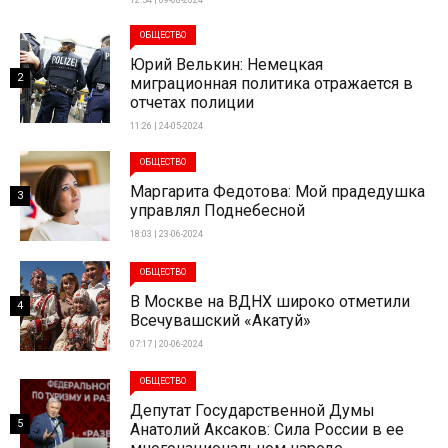
ОБЩЕСТВО
Юрий Велькин: Немецкая
2
миграционная политика отражается в
отчетах полиции
11:26 | 24-05-2024
ОБЩЕСТВО
Маргарита Федотова: Мой прадедушка
3
управлял Поднебесной
18:03 | 23-06-2024
ОБЩЕСТВО
В Москве на ВДНХ широко отметили
4
Всечувашский «Акатуй»
07:17 | 20-06-2024
ОБЩЕСТВО
Депутат Государственной Думы
5
Анатолий Аксаков: Сила России в ее