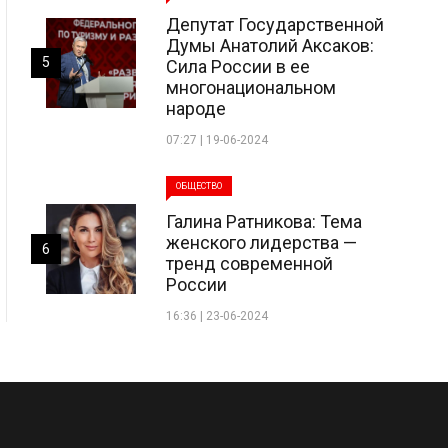
Депутат Государственной
Думы Анатолий Аксаков:
5
Сила России в ее
многонациональном
народе
07:27 | 19-06-2024
ОБЩЕСТВО
Галина Ратникова: Тема
женского лидерства —
6
тренд современной
России
16:36 | 23-06-2024