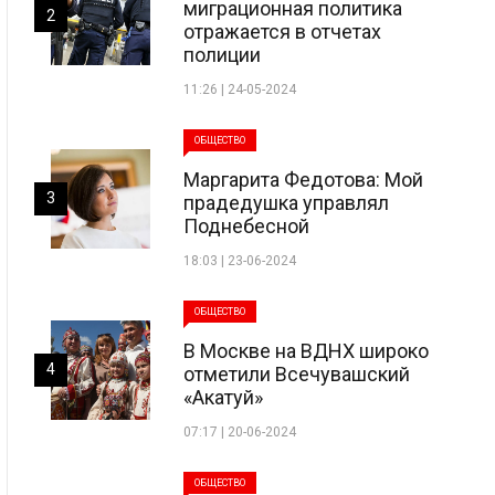
миграционная политика
2
отражается в отчетах
полиции
11:26 | 24-05-2024
ОБЩЕСТВО
Маргарита Федотова: Мой
3
прадедушка управлял
Поднебесной
18:03 | 23-06-2024
ОБЩЕСТВО
В Москве на ВДНХ широко
4
отметили Всечувашский
«Акатуй»
07:17 | 20-06-2024
ОБЩЕСТВО