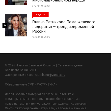
многонациональном народе
07:27 | 19-06-2024
ОБЩЕСТВО
Галина Ратникова: Тема женского
6
лидерства — тренд современной
России
16:36 | 23-06-2024
© 2026 Новости Северной Столицы | Сетевое издание.
Все права защищены.
Электронный адрес:
rustribuna@yandex.ru
Объединенные СМИ «РУСТРИБУНА»
Использование материалов разрешено только с
предварительного согласия правообладателей. Все
права на тексты и иллюстрации принадлежат их авторам.
Сайт может содержать материалы, не предназначенные