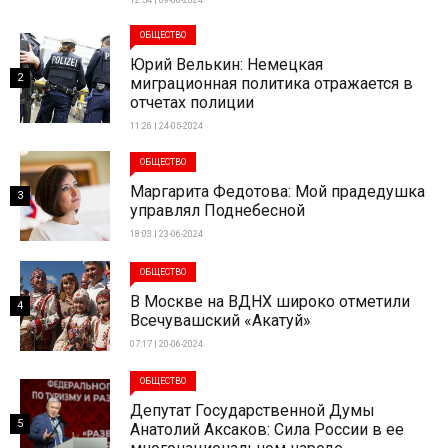
ОБЩЕСТВО
Юрий Велькин: Немецкая
2
миграционная политика отражается в
отчетах полиции
11:26 | 24-05-2024
ОБЩЕСТВО
Маргарита Федотова: Мой прадедушка
3
управлял Поднебесной
18:03 | 23-06-2024
ОБЩЕСТВО
В Москве на ВДНХ широко отметили
4
Всечувашский «Акатуй»
07:17 | 20-06-2024
ОБЩЕСТВО
Депутат Государственной Думы
5
Анатолий Аксаков: Сила России в ее