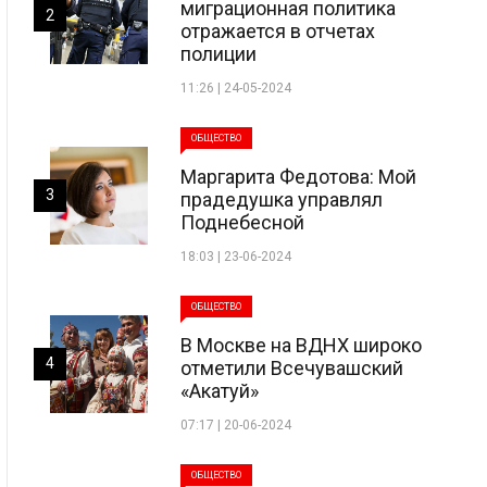
миграционная политика
2
отражается в отчетах
полиции
11:26 | 24-05-2024
ОБЩЕСТВО
Маргарита Федотова: Мой
3
прадедушка управлял
Поднебесной
18:03 | 23-06-2024
ОБЩЕСТВО
В Москве на ВДНХ широко
4
отметили Всечувашский
«Акатуй»
07:17 | 20-06-2024
ОБЩЕСТВО