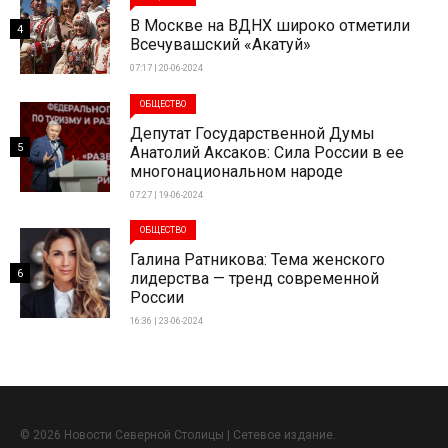
В Москве на ВДНХ широко отметили
4
Всечувашский «Акатуй»
07:17 | 20-06-2024
ОБЩЕСТВО
Депутат Государственной Думы
5
Анатолий Аксаков: Сила России в ее
многонациональном народе
07:27 | 19-06-2024
ОБЩЕСТВО
Галина Ратникова: Тема женского
6
лидерства — тренд современной
России
16:36 | 23-06-2024
© 2026 Новости Северной Столицы | Сетевое издание.