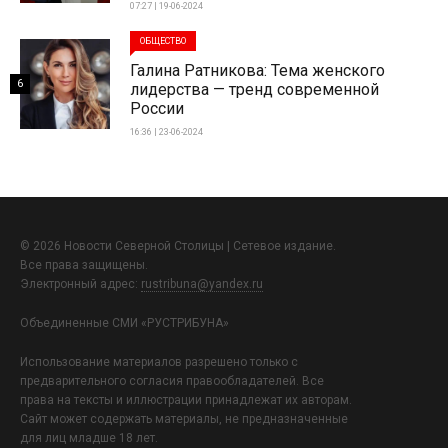
07:27 | 19-06-2024
ОБЩЕСТВО
Галина Ратникова: Тема женского
6
лидерства — тренд современной
России
16:36 | 23-06-2024
© 2026 Новости Северной Столицы | Сетевое издание.
Все права защищены.
Электронный адрес:
rustribuna@yandex.ru
Объединенные СМИ «РУСТРИБУНА»
Использование материалов разрешено только с
предварительного согласия правообладателей. Все
права на тексты и иллюстрации принадлежат их авторам.
Сайт может содержать материалы, не предназначенные
для лиц младше 18 лет.