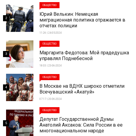
ОБЩЕСТВО
Юрий Велькин: Немецкая
2
миграционная политика отражается в
отчетах полиции
11:26 | 24-05-2024
ОБЩЕСТВО
Маргарита Федотова: Мой прадедушка
3
управлял Поднебесной
18:03 | 23-06-2024
ОБЩЕСТВО
В Москве на ВДНХ широко отметили
4
Всечувашский «Акатуй»
07:17 | 20-06-2024
ОБЩЕСТВО
Депутат Государственной Думы
5
Анатолий Аксаков: Сила России в ее
многонациональном народе