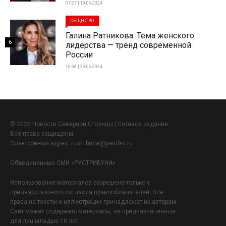
07:27 | 19-06-2024
ОБЩЕСТВО
Галина Ратникова: Тема женского
6
лидерства — тренд современной
России
16:36 | 23-06-2024
© 2026 Новости Северной Столицы | Сетевое издание.
Все права защищены.
Электронный адрес:
rustribuna@yandex.ru
Объединенные СМИ «РУСТРИБУНА»
Использование материалов разрешено только с
предварительного согласия правообладателей. Все
права на тексты и иллюстрации принадлежат их авторам.
Сайт может содержать материалы, не предназначенные
для лиц младше 18 лет.