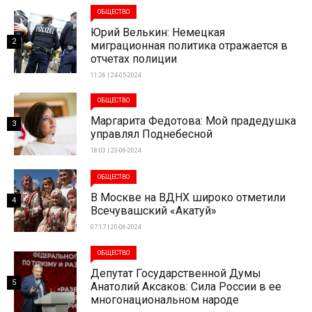
ОБЩЕСТВО
Юрий Велькин: Немецкая
2
миграционная политика отражается в
отчетах полиции
11:26 | 24-05-2024
ОБЩЕСТВО
Маргарита Федотова: Мой прадедушка
3
управлял Поднебесной
18:03 | 23-06-2024
ОБЩЕСТВО
В Москве на ВДНХ широко отметили
4
Всечувашский «Акатуй»
07:17 | 20-06-2024
ОБЩЕСТВО
Депутат Государственной Думы
5
Анатолий Аксаков: Сила России в ее
многонациональном народе