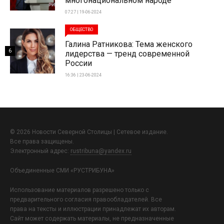
многонациональном народе
07:27 | 19-06-2024
ОБЩЕСТВО
Галина Ратникова: Тема женского
6
лидерства — тренд современной
России
16:36 | 23-06-2024
© 2026 Новости Северной Столицы | Сетевое издание.
Все права защищены.
Электронный адрес:
rustribuna@yandex.ru
Объединенные СМИ «РУСТРИБУНА»
Использование материалов разрешено только с
предварительного согласия правообладателей. Все
права на тексты и иллюстрации принадлежат их авторам.
Сайт может содержать материалы, не предназначенные