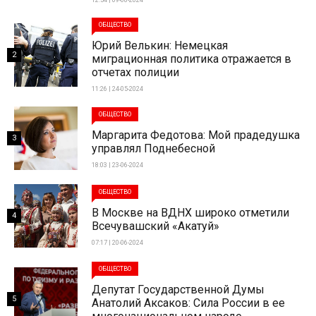
ОБЩЕСТВО
Юрий Велькин: Немецкая
2
миграционная политика отражается в
отчетах полиции
11:26 | 24-05-2024
ОБЩЕСТВО
Маргарита Федотова: Мой прадедушка
3
управлял Поднебесной
18:03 | 23-06-2024
ОБЩЕСТВО
В Москве на ВДНХ широко отметили
4
Всечувашский «Акатуй»
07:17 | 20-06-2024
ОБЩЕСТВО
Депутат Государственной Думы
5
Анатолий Аксаков: Сила России в ее