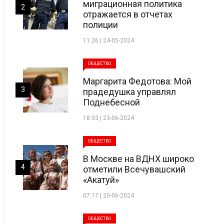
миграционная политика
2
отражается в отчетах
полиции
11:26 | 24-05-2024
ОБЩЕСТВО
Маргарита Федотова: Мой
3
прадедушка управлял
Поднебесной
18:03 | 23-06-2024
ОБЩЕСТВО
В Москве на ВДНХ широко
4
отметили Всечувашский
«Акатуй»
07:17 | 20-06-2024
ОБЩЕСТВО