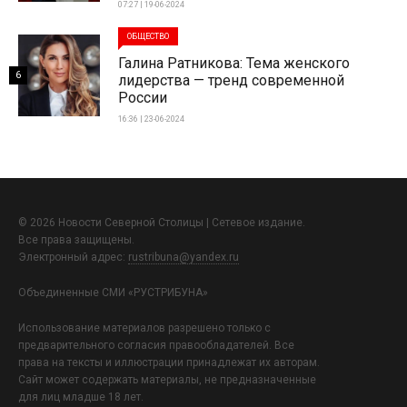
07:27 | 19-06-2024
ОБЩЕСТВО
Галина Ратникова: Тема женского
6
лидерства — тренд современной
России
16:36 | 23-06-2024
© 2026 Новости Северной Столицы | Сетевое издание.
Все права защищены.
Электронный адрес:
rustribuna@yandex.ru
Объединенные СМИ «РУСТРИБУНА»
Использование материалов разрешено только с
предварительного согласия правообладателей. Все
права на тексты и иллюстрации принадлежат их авторам.
Сайт может содержать материалы, не предназначенные
для лиц младше 18 лет.