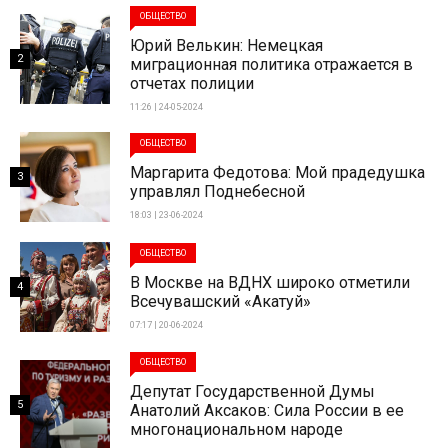
ОБЩЕСТВО
Юрий Велькин: Немецкая
2
миграционная политика отражается в
отчетах полиции
11:26 | 24-05-2024
ОБЩЕСТВО
Маргарита Федотова: Мой прадедушка
3
управлял Поднебесной
18:03 | 23-06-2024
ОБЩЕСТВО
В Москве на ВДНХ широко отметили
4
Всечувашский «Акатуй»
07:17 | 20-06-2024
ОБЩЕСТВО
Депутат Государственной Думы
5
Анатолий Аксаков: Сила России в ее
многонациональном народе