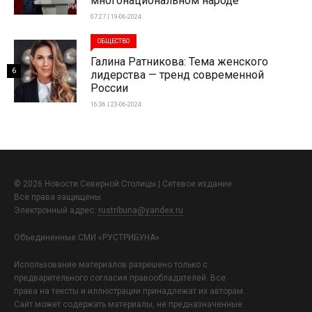
многонациональном народе
07:27 | 19-06-2024
ОБЩЕСТВО
Галина Ратникова: Тема женского
6
лидерства — тренд современной
России
16:36 | 23-06-2024
© 2026 Новости Северной Столицы | Сетевое издание.
Все права защищены.
Электронный адрес:
rustribuna@yandex.ru
Объединенные СМИ «РУСТРИБУНА»
Использование материалов разрешено только с
предварительного согласия правообладателей. Все
права на тексты и иллюстрации принадлежат их авторам.
Сайт может содержать материалы, не предназначенные