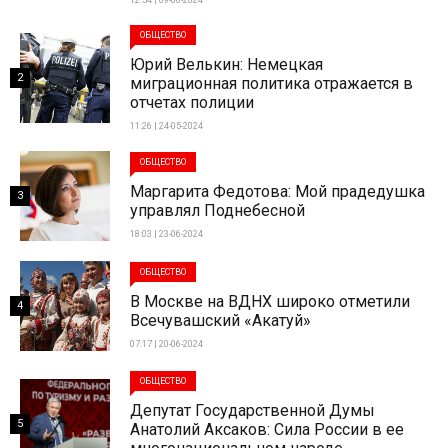
ОБЩЕСТВО
Юрий Велькин: Немецкая
2
миграционная политика отражается в
отчетах полиции
11:26 | 24-05-2024
ОБЩЕСТВО
Маргарита Федотова: Мой прадедушка
3
управлял Поднебесной
18:03 | 23-06-2024
ОБЩЕСТВО
В Москве на ВДНХ широко отметили
4
Всечувашский «Акатуй»
07:17 | 20-06-2024
ОБЩЕСТВО
Депутат Государственной Думы
5
Анатолий Аксаков: Сила России в ее