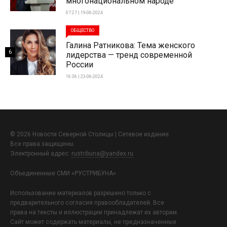
многонациональном народе
07:27 | 19-06-2024
ОБЩЕСТВО
Галина Ратникова: Тема женского
6
лидерства — тренд современной
России
16:36 | 23-06-2024
© 2026 Новости Северной Столицы | Сетевое издание.
Все права защищены.
Электронный адрес:
rustribuna@yandex.ru
Объединенные СМИ «РУСТРИБУНА»
Использование материалов разрешено только с
предварительного согласия правообладателей. Все
права на тексты и иллюстрации принадлежат их авторам.
Сайт может содержать материалы, не предназначенные