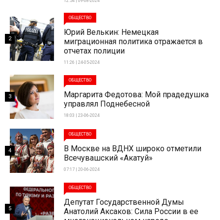
12:54 | 09-08-2024
ОБЩЕСТВО
Юрий Велькин: Немецкая
2
миграционная политика отражается в
отчетах полиции
11:26 | 24-05-2024
ОБЩЕСТВО
Маргарита Федотова: Мой прадедушка
3
управлял Поднебесной
18:03 | 23-06-2024
ОБЩЕСТВО
В Москве на ВДНХ широко отметили
4
Всечувашский «Акатуй»
07:17 | 20-06-2024
ОБЩЕСТВО
Депутат Государственной Думы
5
Анатолий Аксаков: Сила России в ее