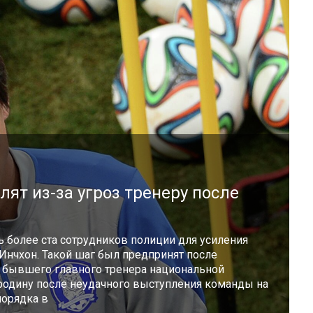
лят из-за угроз тренеру после
 более ста сотрудников полиции для усиления
Инчхон. Такой шаг был предпринят после
с бывшего главного тренера национальной
 родину после неудачного выступления команды на
порядка в