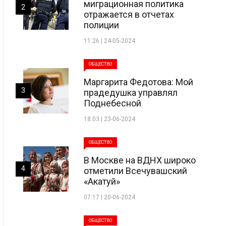
миграционная политика
2
отражается в отчетах
полиции
11:26 | 24-05-2024
ОБЩЕСТВО
Маргарита Федотова: Мой
3
прадедушка управлял
Поднебесной
18:03 | 23-06-2024
ОБЩЕСТВО
В Москве на ВДНХ широко
4
отметили Всечувашский
«Акатуй»
07:17 | 20-06-2024
ОБЩЕСТВО