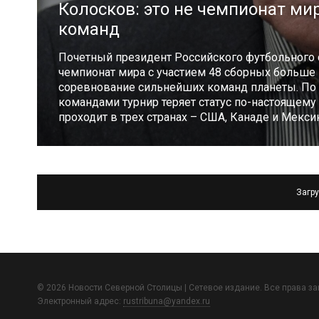
Колосков: это не чемпионат ми
команд
Почетный президент Российского футбольного 
чемпионат мира с участием 48 сборных больше
соревнование сильнейших команд планеты. По 
командами турнир теряет статус по-настоящем
проходит в трех странах – США, Канаде и Мексик
Загру
© 2026 Новости Северной Столицы | Сетевое издание. Все права з
Электронный адрес:
rustribuna@yandex.ru