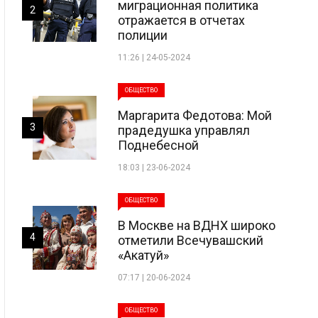
миграционная политика
2
отражается в отчетах
полиции
11:26 | 24-05-2024
ОБЩЕСТВО
Маргарита Федотова: Мой
3
прадедушка управлял
Поднебесной
18:03 | 23-06-2024
ОБЩЕСТВО
В Москве на ВДНХ широко
4
отметили Всечувашский
«Акатуй»
07:17 | 20-06-2024
ОБЩЕСТВО