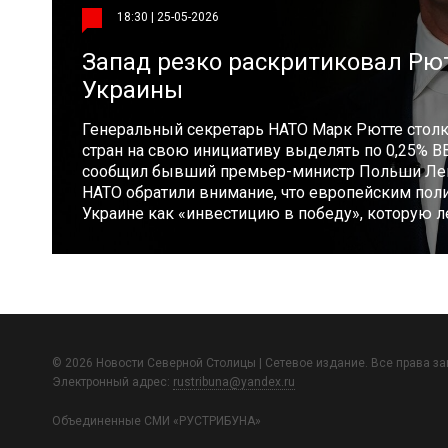
18:30 | 25-05-2026
Запад резко раскритиковал Рют
Украины
Генеральный секретарь НАТО Марк Рютте столк
стран на свою инициативу выделять по 0,25% В
сообщил бывший премьер-министр Польши Леш
НАТО обратили внимание, что европейским пол
Украине как «инвестицию в победу», которую 
© 2026 Новости Северной Столицы | Сетевое издание. Все права з
Электронный адрес:
rustribuna@yandex.ru
Объединенные СМИ «РУСТРИБУНА»