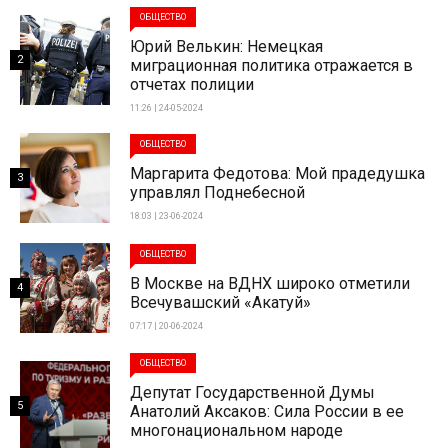
ОБЩЕСТВО
Юрий Велькин: Немецкая
2
миграционная политика отражается в
отчетах полиции
11:26 | 24-05-2024
ОБЩЕСТВО
Маргарита Федотова: Мой прадедушка
3
управлял Поднебесной
18:03 | 23-06-2024
ОБЩЕСТВО
В Москве на ВДНХ широко отметили
4
Всечувашский «Акатуй»
07:17 | 20-06-2024
ОБЩЕСТВО
Депутат Государственной Думы
5
Анатолий Аксаков: Сила России в ее
многонациональном народе