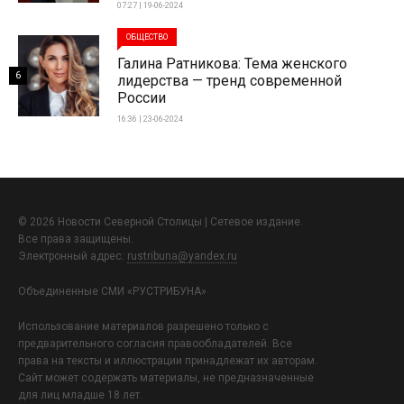
07:27 | 19-06-2024
ОБЩЕСТВО
Галина Ратникова: Тема женского
6
лидерства — тренд современной
России
16:36 | 23-06-2024
© 2026 Новости Северной Столицы | Сетевое издание.
Все права защищены.
Электронный адрес:
rustribuna@yandex.ru
Объединенные СМИ «РУСТРИБУНА»
Использование материалов разрешено только с
предварительного согласия правообладателей. Все
права на тексты и иллюстрации принадлежат их авторам.
Сайт может содержать материалы, не предназначенные
для лиц младше 18 лет.