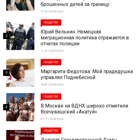
брошенных детей за границу
12:54 | 09-08-2024
ОБЩЕСТВО
Юрий Велькин: Немецкая
2
миграционная политика отражается в
отчетах полиции
11:26 | 24-05-2024
ОБЩЕСТВО
Маргарита Федотова: Мой прадедушка
3
управлял Поднебесной
18:03 | 23-06-2024
ОБЩЕСТВО
В Москве на ВДНХ широко отметили
4
Всечувашский «Акатуй»
07:17 | 20-06-2024
ОБЩЕСТВО
Депутат Государственной Думы