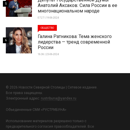
5
Анатолий Аксаков: Сила России в ее
многонациональном народе
07:27 | 19-06-2024
ОБЩЕСТВО
Галина Ратникова: Тема женского
6
лидерства — тренд современной
России
16:36 | 23-06-2024
© 2026 Новости Северной Столицы | Сетевое издание.
Все права защищены.
Электронный адрес:
rustribuna@yandex.ru
Объединенные СМИ «РУСТРИБУНА»
Использование материалов разрешено только с
предварительного согласия правообладателей. Все