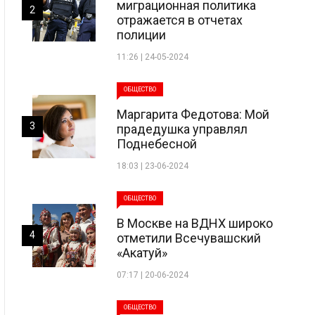
миграционная политика
2
отражается в отчетах
полиции
11:26 | 24-05-2024
ОБЩЕСТВО
Маргарита Федотова: Мой
3
прадедушка управлял
Поднебесной
18:03 | 23-06-2024
ОБЩЕСТВО
В Москве на ВДНХ широко
4
отметили Всечувашский
«Акатуй»
07:17 | 20-06-2024
ОБЩЕСТВО