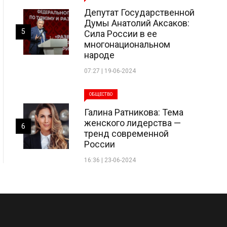
Депутат Государственной
Думы Анатолий Аксаков:
5
Сила России в ее
многонациональном
народе
07:27 | 19-06-2024
ОБЩЕСТВО
Галина Ратникова: Тема
женского лидерства —
6
тренд современной
России
16:36 | 23-06-2024