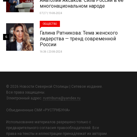
Анатолий Аксаков: Сила России в ее
многонациональном народе
07:27 | 19-06-2024
ОБЩЕСТВО
Галина Ратникова: Тема женского
6
лидерства — тренд современной
России
16:36 | 23-06-2024
© 2026 Новости Северной Столицы | Сетевое издание.
Все права защищены.
Электронный адрес:
rustribuna@yandex.ru
Объединенные СМИ «РУСТРИБУНА»
Использование материалов разрешено только с
предварительного согласия правообладателей. Все
права на тексты и иллюстрации принадлежат их авторам.