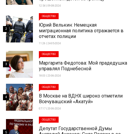
12:54 | 09-08-2024
ОБЩЕСТВО
Юрий Велькин: Немецкая
2
миграционная политика отражается в
отчетах полиции
11:26 | 24-05-2024
ОБЩЕСТВО
Маргарита Федотова: Мой прадедушка
3
управлял Поднебесной
18:03 | 23-06-2024
ОБЩЕСТВО
В Москве на ВДНХ широко отметили
4
Всечувашский «Акатуй»
07:17 | 20-06-2024
ОБЩЕСТВО
Депутат Государственной Думы
5