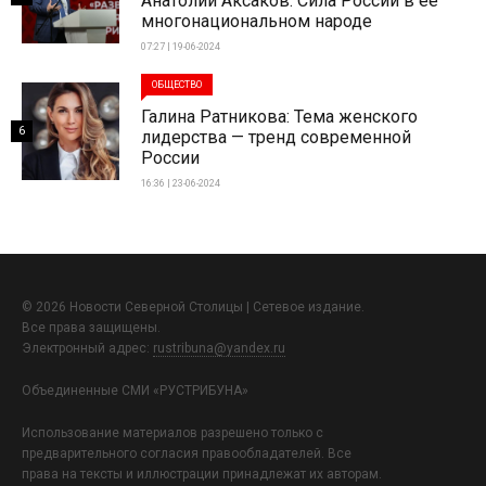
Анатолий Аксаков: Сила России в ее
многонациональном народе
07:27 | 19-06-2024
ОБЩЕСТВО
Галина Ратникова: Тема женского
6
лидерства — тренд современной
России
16:36 | 23-06-2024
© 2026 Новости Северной Столицы | Сетевое издание.
Все права защищены.
Электронный адрес:
rustribuna@yandex.ru
Объединенные СМИ «РУСТРИБУНА»
Использование материалов разрешено только с
предварительного согласия правообладателей. Все
права на тексты и иллюстрации принадлежат их авторам.