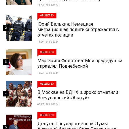
12:54 | 09-08-2024
ОБЩЕСТВО
Юрий Велькин: Немецкая
2
миграционная политика отражается в
отчетах полиции
11:26 | 24-05-2024
ОБЩЕСТВО
Маргарита Федотова: Мой прадедушка
3
управлял Поднебесной
18:03 | 23-06-2024
ОБЩЕСТВО
В Москве на ВДНХ широко отметили
4
Всечувашский «Акатуй»
07:17 | 20-06-2024
ОБЩЕСТВО
Депутат Государственной Думы
5