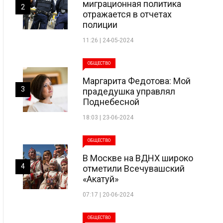
миграционная политика
2
отражается в отчетах
полиции
11:26 | 24-05-2024
ОБЩЕСТВО
Маргарита Федотова: Мой
3
прадедушка управлял
Поднебесной
18:03 | 23-06-2024
ОБЩЕСТВО
В Москве на ВДНХ широко
4
отметили Всечувашский
«Акатуй»
07:17 | 20-06-2024
ОБЩЕСТВО