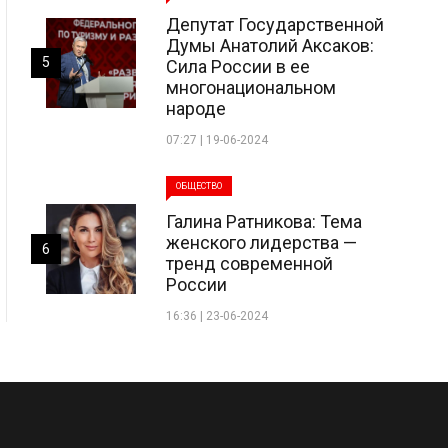
Депутат Государственной
Думы Анатолий Аксаков:
5
Сила России в ее
многонациональном
народе
07:27 | 19-06-2024
ОБЩЕСТВО
Галина Ратникова: Тема
женского лидерства —
6
тренд современной
России
16:36 | 23-06-2024