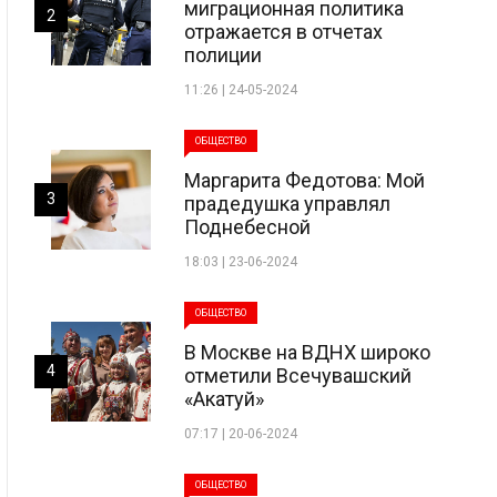
миграционная политика
2
отражается в отчетах
полиции
11:26 | 24-05-2024
ОБЩЕСТВО
Маргарита Федотова: Мой
3
прадедушка управлял
Поднебесной
18:03 | 23-06-2024
ОБЩЕСТВО
В Москве на ВДНХ широко
4
отметили Всечувашский
«Акатуй»
07:17 | 20-06-2024
ОБЩЕСТВО