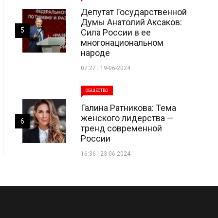
Депутат Государственной
Думы Анатолий Аксаков:
5
Сила России в ее
многонациональном
народе
07:27 | 19-06-2024
ОБЩЕСТВО
Галина Ратникова: Тема
женского лидерства —
6
тренд современной
России
16:36 | 23-06-2024