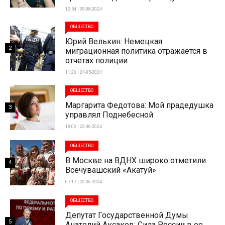
12:54 | 09-08-2024
ОБЩЕСТВО
Юрий Велькин: Немецкая
2
миграционная политика отражается в
отчетах полиции
11:26 | 24-05-2024
ОБЩЕСТВО
Маргарита Федотова: Мой прадедушка
3
управлял Поднебесной
18:03 | 23-06-2024
ОБЩЕСТВО
В Москве на ВДНХ широко отметили
4
Всечувашский «Акатуй»
07:17 | 20-06-2024
ОБЩЕСТВО
Депутат Государственной Думы
5
Анатолий Аксаков: Сила России в ее