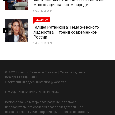
многонациональном народе
07:27 | 19-06-2024
ОБЩЕСТВО
Галина Ратникова: Тема женского
6
лидерства — тренд современной
России
16:36 | 23-06-2024
© 2026 Новости Северной Столицы | Сетевое издание.
Все права защищены.
Электронный адрес:
rustribuna@yandex.ru
Объединенные СМИ «РУСТРИБУНА»
Использование материалов разрешено только с
предварительного согласия правообладателей. Все
права на тексты и иллюстрации принадлежат их авторам.