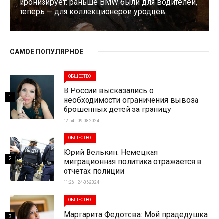
иронизирует: раньше BMW были для водителей,
теперь — для коллекционеров уродцев
САМОЕ ПОПУЛЯРНОЕ
ОБЩЕСТВО
В России высказались о
1
необходимости ограничения вывоза
брошенных детей за границу
12:54 | 09-08-2024
ОБЩЕСТВО
Юрий Велькин: Немецкая
2
миграционная политика отражается в
отчетах полиции
11:26 | 24-05-2024
ОБЩЕСТВО
Маргарита Федотова: Мой прадедушка
3