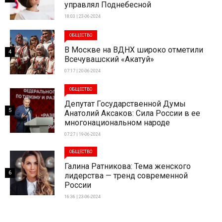
управлял Поднебесной
18:03 | 23-06-2024
ОБЩЕСТВО
В Москве на ВДНХ широко отметили
4
Всечувашский «Акатуй»
07:17 | 20-06-2024
ОБЩЕСТВО
Депутат Государственной Думы
5
Анатолий Аксаков: Сила России в ее
многонациональном народе
07:27 | 19-06-2024
ОБЩЕСТВО
Галина Ратникова: Тема женского
6
лидерства — тренд современной
России
16:36 | 23-06-2024