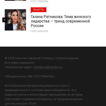
07:27 | 19-06-2024
ОБЩЕСТВО
Галина Ратникова: Тема женского
6
лидерства — тренд современной
России
16:36 | 23-06-2024
© 2026 Новости Северной Столицы | Сетевое издание.
Все права защищены.
Электронный адрес:
rustribuna@yandex.ru
Объединенные СМИ «РУСТРИБУНА»
Использование материалов разрешено только с
предварительного согласия правообладателей. Все
права на тексты и иллюстрации принадлежат их авторам.
Сайт может содержать материалы, не предназначенные
для лиц младше 18 лет.