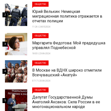
ОБЩЕСТВО
Юрий Велькин: Немецкая
2
миграционная политика отражается в
отчетах полиции
11:26 | 24-05-2024
ОБЩЕСТВО
Маргарита Федотова: Мой прадедушка
3
управлял Поднебесной
18:03 | 23-06-2024
ОБЩЕСТВО
В Москве на ВДНХ широко отметили
4
Всечувашский «Акатуй»
07:17 | 20-06-2024
ОБЩЕСТВО
Депутат Государственной Думы
5
Анатолий Аксаков: Сила России в ее
многонациональном народе