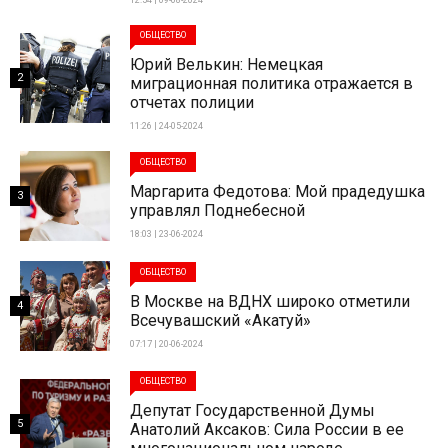
ОБЩЕСТВО
Юрий Велькин: Немецкая
2
миграционная политика отражается в
отчетах полиции
11:26 | 24-05-2024
ОБЩЕСТВО
Маргарита Федотова: Мой прадедушка
3
управлял Поднебесной
18:03 | 23-06-2024
ОБЩЕСТВО
В Москве на ВДНХ широко отметили
4
Всечувашский «Акатуй»
07:17 | 20-06-2024
ОБЩЕСТВО
Депутат Государственной Думы
5
Анатолий Аксаков: Сила России в ее