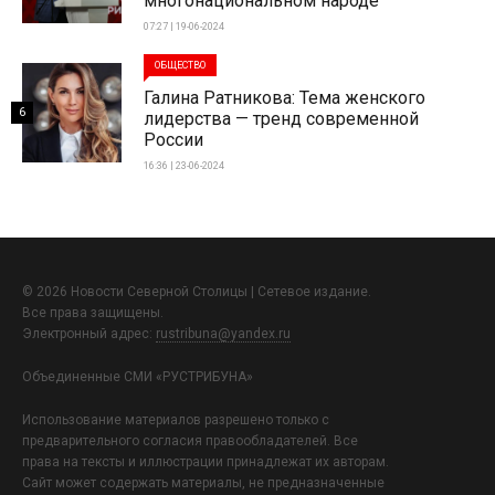
многонациональном народе
07:27 | 19-06-2024
ОБЩЕСТВО
Галина Ратникова: Тема женского
6
лидерства — тренд современной
России
16:36 | 23-06-2024
© 2026 Новости Северной Столицы | Сетевое издание.
Все права защищены.
Электронный адрес:
rustribuna@yandex.ru
Объединенные СМИ «РУСТРИБУНА»
Использование материалов разрешено только с
предварительного согласия правообладателей. Все
права на тексты и иллюстрации принадлежат их авторам.
Сайт может содержать материалы, не предназначенные