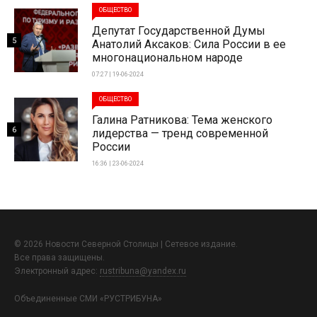
ОБЩЕСТВО
Депутат Государственной Думы
5
Анатолий Аксаков: Сила России в ее
многонациональном народе
07:27 | 19-06-2024
ОБЩЕСТВО
Галина Ратникова: Тема женского
6
лидерства — тренд современной
России
16:36 | 23-06-2024
© 2026 Новости Северной Столицы | Сетевое издание.
Все права защищены.
Электронный адрес:
rustribuna@yandex.ru
Объединенные СМИ «РУСТРИБУНА»