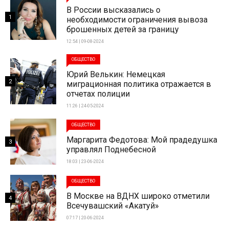
В России высказались о
1
необходимости ограничения вывоза
брошенных детей за границу
12:54 | 09-08-2024
ОБЩЕСТВО
Юрий Велькин: Немецкая
2
миграционная политика отражается в
отчетах полиции
11:26 | 24-05-2024
ОБЩЕСТВО
Маргарита Федотова: Мой прадедушка
3
управлял Поднебесной
18:03 | 23-06-2024
ОБЩЕСТВО
В Москве на ВДНХ широко отметили
4
Всечувашский «Акатуй»
07:17 | 20-06-2024